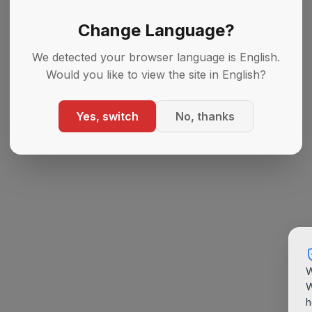
Change Language?
We detected your browser language is English.
Would you like to view the site in English?
Yes, switch
No, thanks
W
W
h