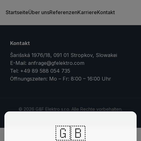
Startseite
Über uns
Referenzen
Karriere
Kontakt
Kontakt
Šarišská 1976/18, 091 01 Stropkov, Slowakei
E-Mail:
anfrage
@
gfelektro.com
Tel:
+49 89 588 054 735
Öffnungszeiten
:
Mo – Fr: 8:00 – 16:00 Uhr
©
2026
G&F Elektro s.r.o.
Alle Rechte vorbehalten.
🇬🇧